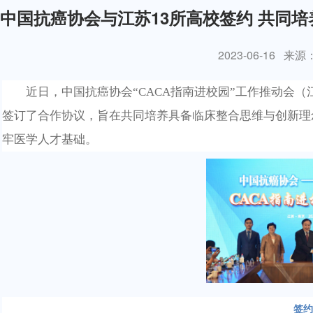
中国抗癌协会与江苏13所高校签约 共同
2023-06-16
来源
近日
，中国抗癌协会
“
CACA指南进校园
”
工作推动会（
签订
了
合作协议
，
旨在共同培养具备临床整合思维与创新理
牢医学人才基础。
签约