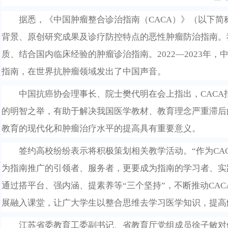
据悉，
《中国肿瘤整合诊治指南（
CACA）》
（以下简
背景、原创研究成果及诊疗防控特点
的
恶
性
肿
瘤
防
治
指
南
。
质、结合国内临床经验的肿瘤诊治指南。
2022—2023年
指南，在世界抗肿瘤领域发出了中国声音。
中国抗癌协会理事长
、
院士樊代明
在会上指出
，
CAC
的明智之举，有助于解决我国医学教材、教育理念严重滞后
教育的现代化和肿瘤治疗水平的提高具有重要意义。
签约高校
纷纷表示将
积极策划相关教学活动。
“作为C
为指南推广的引领者、服务者，更要成为指南的学习者、实
通过搭平台、强内涵、提素养等“三个坚持”，不断推动CA
展融入课堂，让广大学生以整合思维去学习医学知识
，
提高
江苏省委教育工委副书记、省教育厅党组成员徐子敏对