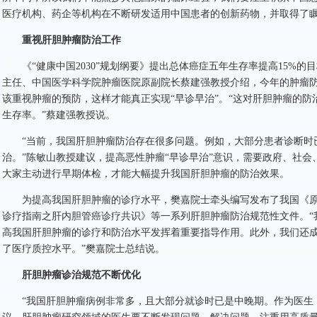
医疗机构、药企等机构在不断研发适用中国患者的创新药物，并取得了瞩
重视肝胆肿瘤
防治
工作
《“健康中国2030”规划纲要》提出总体癌症五年生存率提高15%
主任、中国医学科学院肿瘤医院原副院长蔡建强教授介绍，今年的肿瘤防
该重视肿瘤的预防，这样才能真正实现“早诊早治”。“这对肝胆肿瘤的
生存率。”蔡建强教授说。
“当前，我国肝胆肿瘤防治存在很多问题。例如，大部分患者诊断时
治。”陈敏山教授建议，提高恶性肿瘤“早诊早治”意识，需要政府、社
大家主动进行早期体检，才能大幅提升我国肝胆肿瘤的防治效果。
为提高我国肝胆肿瘤的诊疗水平，樊嘉院士牵头编写发布了我国《
诊疗指南之肝内胆管癌诊疗共识》等一系列肝胆肿瘤防治规范性文件。“
高我国肝胆肿瘤的诊疗和防治水平发挥着重要指导作用。此外，我们还
了医疗质控水平。”樊嘉院士总结说。
肝胆肿瘤诊治规范不断优化
“我国肝胆肿瘤病例非常多，且大部分就诊时已是中晚期。作为医生