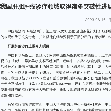
我国肝胆肿瘤诊疗领域取得诸多突破性进
2023-06-16
中国经济周刊-经济网讯 第三届“人民好医生·金山茶花计划”肝胆
的表现给予了充分肯定，并鼓励他们继续深耕于肝胆肿瘤的临床诊断、
肝胆肿瘤诊疗
进展令人瞩目
中国科学院院士、复旦大学附属中山医院院长樊嘉教授指出，近年
视“关口前移”，早筛早诊技术不断加强。近年来，以微小核糖核酸（miRN
活检技术在肝癌早期诊断中的研究和应用得到飞速发展。其中，复旦大学附
物，可将肝癌诊断率提升至88%，可有效鉴别肝硬化和肝癌；第二，巨
现在，我国创新了ALPPS（联合肝脏分割和门静脉结扎的分阶段肝切
分便会不断增生，通常1-2周其体积可增加一倍，届时临床再将病肝部
使肝胆肿瘤的治疗有效率大幅度提高；第四，胆道肿瘤临床研究取得较大
管癌治疗效果。
药物治疗研究进展方面，中山大学肿瘤防治中心肝脏外科主任、中山
所不同，所以我们不能照抄其他国家的临床经验，我们要注重积累中国